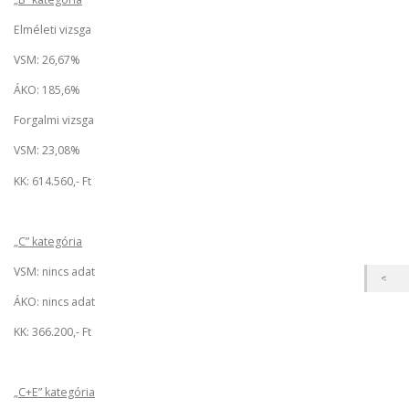
Elméleti vizsga
VSM: 26,67%
ÁKO: 185,6%
Forgalmi vizsga
VSM: 23,08%
KK: 614.560,- Ft
„C” kategória
VSM: nincs adat
ÁKO: nincs adat
KK: 366.200,- Ft
„C+E” kategória