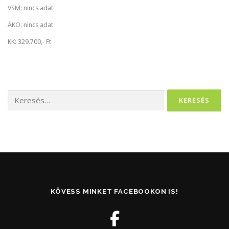
VSM: nincs adat
ÁKO: nincs adat
KK: 329.700,- Ft
Keresés:
KÖVESS MINKET FACEBOOKON IS!