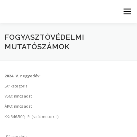
Tovább
a
Menü
tartalomhoz
KEZDŐLAP
KATEGÓRIÁK
FOGYASZTÓVÉDELMI
MUTATÓSZÁMOK
AKTUÁLIS TANFOLYAMOK
2024.IV. negyedév:
MUNKATÁRSAINK ÉS OKTATÓINK
„A” kategória
VSM: nincs adat
AJÁNDÉKOK TANULÓINKNAK
VIZSGAFELKÉSZÜLÉS
ÁKO: nincs adat
KK: 346.500,- Ft (saját motorral)
KAPCSOLAT
FOGYASZTÓVÉDELMI MUTATÓSZÁMOK
„B” kategória