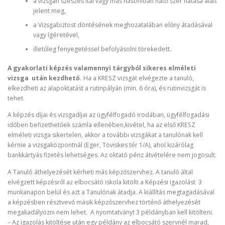
a vizsgán szeszes ital vagy más hasonlóan ható szer hatása alatt
jelent meg,
a Vizsgabiztost döntésének meghozatalában előny átadásával
vagy ígéretével,
illetőleg fenyegetéssel befolyásolni törekedett.
A gyakorlati képzés valamennyi tárgyból sikeres elméleti
vizsga után kezdhető.
Ha a KRESZ vizsgát elvégezte a tanuló,
elkezdheti az alapoktatást a rutinpályán (min. 6 óra), és rutinvizsgát is
tehet.
A képzés díjai és vizsgadíjai az ügyfélfogadó irodában, ügyfélfogadási
időben befizethetőek számla ellenében,kivétel, ha az első KRESZ
elméleti vizsga sikertelen, akkor a további vizsgákat a tanulónak kell
kérnie a vizsgaközpontnál (Eger, Töviskes tér 1/A), ahol kizárólag
bankkártyás fizetés lehetséges. Az oktató pénz átvételére nem jogosult.
A Tanuló áthelyezését kérheti más képzőszervhez. A tanuló által
elvégzett képzésről az elbocsátó iskola kitölti a Képzési igazolást 3
munkanapon belül és azt a Tanulónak átadja. A kiállítás megtagadásával
a képzésben résztvevő másik képzőszervhez történő áthelyezését
megakadályozni nem lehet. A nyomtatványt 3 példányban kell kitölteni.
– Az igazolás kitöltése után egy példány az elbocsátó szervnél marad,