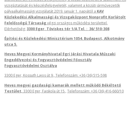
vizsgáztatását és képzésfelügyeletét, valamint a közúti járművezetők
pályaalkalmassági vizsgálatát 2019. január 1. napjától a
KAV
Közlekedési Alkalmassági és Vizsgaközpont Nonprofit Korlátolt
Felelősségű Társaság
végzi országos működési területtel.
Elérhetőség:
3300 Eger, Töviskes tér 1/A Tel. : 36/ 510-308
Építési és Közlekedési Minisztérium 1054. Budapest, Alkotmány
utca 5.
Heves Megyei Kormányhivatal Egri Járási Hivatala Műszaki
Engedélyezési és Fogyasztóvédelmi Főosztály
Fogyasztóvédelmi Osztálya
3300 Eger, Kossuth Lajos út 9., Telefonszám: +36 (36) 515-598
Heves megyei gazdasági kamarák mellett működő Békéltető
Testület,
3300 Eger, Faiskola út 15.,
Telefonszám: +36 (36) 416-660/10