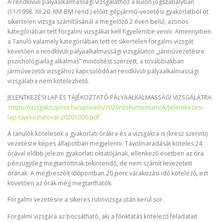
A rendkívüli pályaalkalmassági vizsgálathoz a külön jogszabályban
(11/1998. XII.20. KM-BM rend.) előírt gépjármű-vezetési gyakorlatból öt
sikertelen vizsga számításánál a megelőző 2 éven belül, azonos
kategóriában tett forgalmi vizsgákat kell figyelembe venni. Amennyiben
a Tanuló valamely kategóriában tett öt sikertelen forgalmi vizsgát
követően a rendkívüli pályaalkalmassági vizsgálaton „járművezetésre
pszichológiailag alkalmas” minősítést szerzett, a továbbiakban
járművezetői vizsgához kapcsolódóan rendkívüli pályaalkalmassági
vizsgálatra nem kötelezhető.
JELENTKEZÉSI LAP ÉS TÁJÉKOZTATÓ PÁLYAALKALMASSÁGI VIZSGÁLATRA
:
https://vizsgakozpont.hu/uploads/2020/dokumentumok/jelentkezesi-
lap-tajekoztatoval-20201006.pdf
A tanulók kötelesek a gyakorlati órákra és a vizsgákra is (kresz szerinti)
vezetésre képes állapotban megjelenni. Távolmaradását köteles 24
órával előbb jelezni gyakorlati oktatójának, ellenkező esetben az óra
pénzügyileg megtartottnak tekintendő, de nem számít levezetett
órának. A megbeszélt időpontban 20 perc várakozási idő kötelező, ezt
követően az órák még megtarthatók.
Forgalmi vezetésre a sikeres rutinvizsga után kerül sor.
Forgalmi vizsgára az bocsátható, aki a főoktatás kötelező feladatait