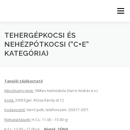
Tovább
a
Menü
tartalomhoz
KEZDŐLAP
KATEGÓRIÁK
TEHERGÉPKOCSI ÉS
NEHÉZPÓTKOCSI (”C+E”
KATEGÓRIA)
AKTUÁLIS TANFOLYAMOK
MUNKATÁRSAINK ÉS OKTATÓINK
Tanulói tájékoztató
Képzőszerv neve:
SIKKes Autósiskola (Varró András e.v.)
AJÁNDÉKOK TANULÓINKNAK
VIZSGAFELKÉSZÜLÉS
Iroda:
3300 Eger. Rózsa Károly út 12.
Irodavezető:
Varró Judit, telefonszám: 20/217-3071
Nyitvatartásunk:
H-Cs.: 11.00 – 15.00-ig
KAPCSOLAT
FOGYASZTÓVÉDELMI MUTATÓSZÁMOK
K-Sz.: 13.00 – 17.00-ig
Péntek: ZÁRVA