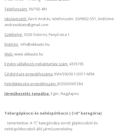
Telefonszám:
36/792-481
Iskolavezető:
Varró András, telefonszám: 20/9932-551, ímélcíme:
andrasoktato@gmail.com
Székhelye:
3326 Ostoros, Fenyő utca 1.
Ímélcím:
info@sikkauto.hu
Web:
www.sikkauto.hu
Egyéni vállalkozói nyilvántartási szám:
4335765
Cégbíróság engedélyszáma:
KVH/39200-1/2017-NFM
Felnőttképzési engedélyszám:
B/2020/007284
Járműkezelés tanpálya:
Eger, Nagylapos
Tehergépkocsi és nehézpótkocsi ( C+E” kategória)
Ismertetése: A “C” kategóriába sorolt gépkocsiból és
nehézpótkocsiból álló járműszerelvény.