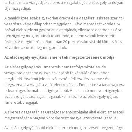
tartalmaznia a vizsgadíjakat, orvosi vizsgálat díját, elsősegély tanfolyam
díja, vizsgadíjat.
A tanulók kötelesek a gyakorlati órákra és a vizsgákra is (kresz szerinti)
vezetésre képes állapotban megjelenni. Távolmaradását köteles 24
órával előbb jelezni gyakorlati oktatójának, ellenkező esetben az óra
pénzügyileg megtartottnak tekintendő, de nem számít levezetett
órának. A megbeszélt időpontban 20 perc várakozási idő kötelező, ezt
követően az órák még megtarthatók.
Az elsősegély-nyújtási ismeretek megszerzésének módja
Az elsősegély-nyújtási ismeretek nem tanfolyamköteles, de
vizsgaköteles tantárgy. Iskolánk a jobb felkészülés érdekében
megfelelő létszámú jelentkező esetén felkészítést szervez és
megszervezi a vizsgára való jelentkezést is. Emellett ez a tananyagrész
e-learninges formában is igényelhető. Ha a tanuló nem veszi igénybe
ezt a szolgáltatást, saját magának kell intéznie az elsősegélynyújtás-
ismeretek vizsgáját.
A sikeres vizsga után az Országos Mentőszolgálat által előírt ismeretek
megszerzését a Magyar Vöröskereszt megyei szervezete igazolja.
Az elsősegélynyújtásból előírt ismeretek megszerzését – végzettségre