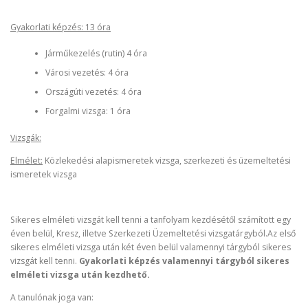
Gyakorlati képzés: 13 óra
Járműkezelés (rutin) 4 óra
Városi vezetés: 4 óra
Országúti vezetés: 4 óra
Forgalmi vizsga: 1 óra
Vizsgák:
Elmélet:
Közlekedési alapismeretek vizsga, szerkezeti és üzemeltetési
ismeretek vizsga
Sikeres elméleti vizsgát kell tenni a tanfolyam kezdésétől számított egy
éven belül, Kresz, illetve Szerkezeti Üzemeltetési vizsgatárgyból.Az első
sikeres elméleti vizsga után két éven belül valamennyi tárgyból sikeres
vizsgát kell tenni.
Gyakorlati képzés valamennyi tárgyból sikeres
elméleti vizsga után kezdhető.
A tanulónak joga van: