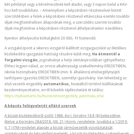
két példányt vagy a kérelmezőnek kell átadni, vagy 3 napon belül a KAV-
hoz kell továbbítani. – Amennyiben a képzésben résztvevővel kötött
szerződésben a felek a képzésben résztvevő eltávozása esetén további
díjak megfizetésében állapodnak meg, a szerződés szerinti további
díjak megfizetése a képzésben résztvevő áthelyezésekor esedékes.
Ilyenkor áthelyezési költségként 20 000,- Ft fizetendő.
A vizsgaközpont a sikeres vizsgáról kiállított vizsgaigazolást az illetékes
közlekedési igazgatási hatóság részére küldi meg.
Ha átmentél a
forgalmi vizsgán,
jogosítványt a helyi okmányirodában igényelhetsz.
Ehhez legyen nálad, az orvosi alkalmassági szakvélemény EREDETIBEN,
iskolai bizonyítvány EREDETIBEN (min. 8. általános) elsősegélynyújtó
tanfolyami igazolás EREDETIBEN, személyi igazolvány. Van lehetőség az
első vezetői engedély
automatikus,
hivatalból történő kiállításának
kezdeményezésére, erről bővebb tájékoztatást itt találsz:
https://nyilvantarto.hu/hu/vezetoiengedely_automata_elso
A képzés felügyeletét ellátó szervek
A közúti közlekedésről szóló 1988. évi I. törvény 18.§ (8) bekezdése,
illetve a Kormány 284/2018. (XII. 21.) Korm. rendelete, továbbá a 1/2019.
(I. 7.) ITM rendelet alapján a közúti járművezetők vizsgáztatását,
utánképzését és képzésfelügyeletét, a közúti közlekedési szakemberek