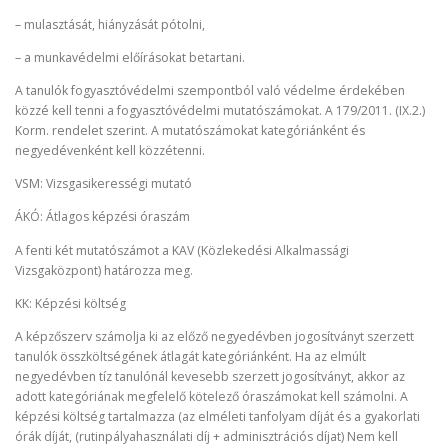
– mulasztását, hiányzását pótolni,
– a munkavédelmi előírásokat betartani.
A tanulók fogyasztóvédelmi szempontból való védelme érdekében
közzé kell tenni a fogyasztóvédelmi mutatószámokat. A 179/2011. (IX.2.)
Korm. rendelet szerint. A mutatószámokat kategóriánként és
negyedévenként kell közzétenni.
VSM: Vizsgasikerességi mutató
ÁKÓ: Átlagos képzési óraszám
A fenti két mutatószámot a KAV (Közlekedési Alkalmassági
Vizsgaközpont) határozza meg.
KK: Képzési költség
A képzőszerv számolja ki az előző negyedévben jogosítványt szerzett
tanulók összköltségének átlagát kategóriánként. Ha az elmúlt
negyedévben tíz tanulónál kevesebb szerzett jogosítványt, akkor az
adott kategóriának megfelelő kötelező óraszámokat kell számolni. A
képzési költség tartalmazza (az elméleti tanfolyam díját és a gyakorlati
órák díját, (rutinpályahasználati díj + adminisztrációs díjat) Nem kell