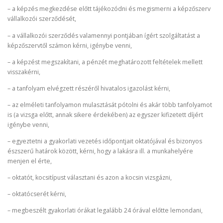
– a képzés megkezdése előtt tájékozódni és megismerni a képzőszerv
vállalkozói szerződését,
– a vállalkozói szerződés valamennyi pontjában ígért szolgáltatást a
képzőszervtől számon kérni, igénybe venni,
– a képzést megszakítani, a pénzét meghatározott feltételek mellett
visszakérni,
– a tanfolyam elvégzett részéről hivatalos igazolást kérni,
– az elméleti tanfolyamon mulasztását pótolni és akár több tanfolyamot
is (a vizsga előtt, annak sikere érdekében) az egyszer kifizetett díjért
igénybe venni,
– egyeztetni a gyakorlati vezetés időpontjait oktatójával és bizonyos
észszerű határok között, kérni, hogy a lakásra ill. a munkahelyére
menjen el érte,
– oktatót, kocsitípust választani és azon a kocsin vizsgázni,
– oktatócserét kérni,
– megbeszélt gyakorlati órákat legalább 24 órával előtte lemondani,