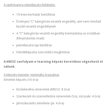
A tanfolyamra jelentkezés feltételei:
19 éves korhatár betöltése
Érvényes “C” kategóriás vezetői engedély, ami nem minősül
kezdő vezetői engedélynek
A “C” kategóriás vezetői engedély bemutatása az irodában
(fénymásolás miatt)
Jelentkezési lap kitöltése
Felnőttképzési szerződés megkötése
A KRESZ tanfolyam e-learning képzés keretében végezhető el
nálunk.
A képzés menete, minimális óraszáma:
Elméleti képzés (16 óra)
Közlekedési ismeretek (KRESZ: 8 óra)
Szerkezeti és üzemeltetési ismeretek (Szü, műszaki: 4 óra)
Járműkezelés elmélete (Je: 4 óra)