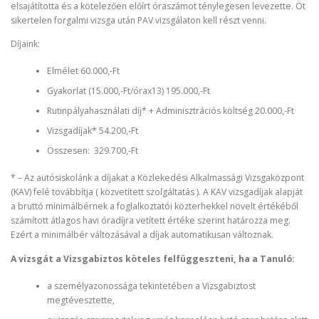
elsajátította és a kötelezően előírt óraszámot ténylegesen levezette. Öt
sikertelen forgalmi vizsga után PAV vizsgálaton kell részt venni.
Díjaink:
Elmélet 60.000,-Ft
Gyakorlat (15.000,-Ft/órax13) 195.000,-Ft
Rutinpályahasználati díj* + Adminisztrációs költség 20.000,-Ft
Vizsgadíjak* 54.200,-Ft
Összesen: 329.700,-Ft
* – Az autósiskolánk a díjakat a Közlekedési Alkalmassági Vizsgaközpont
(KAV) felé továbbítja ( közvetített szolgáltatás ). A KAV vizsgadíjak alapját
a bruttó minimálbérnek a foglalkoztatói közterhekkel növelt értékéből
számított átlagos havi óradíjra vetített értéke szerint határozza meg.
Ezért a minimálbér változásával a díjak automatikusan változnak.
A vizsgát a Vizsgabiztos köteles felfüggeszteni, ha a Tanuló:
a személyazonossága tekintetében a Vizsgabiztost
megtévesztette,