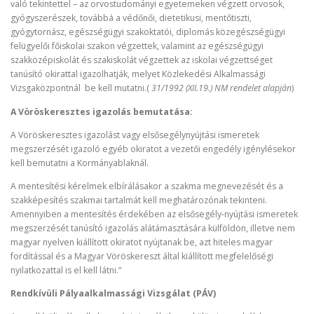
való tekintettel – az orvostudományi egyetemeken végzett orvosok,
gyógyszerészek, továbbá a védőnői, dietetikusi, mentőtiszti,
gyógytornász, egészségügyi szakoktatói, diplomás közegészségügyi
felügyelői főiskolai szakon végzettek, valamint az egészségügyi
szakközépiskolát és szakiskolát végzettek az iskolai végzettséget
tanúsító okirattal igazolhatják, melyet Közlekedési Alkalmassági
Vizsgaközpontnál be kell mutatni.(
31/1992 (XII.19.) NM rendelet alapján
)
A Vöröskeresztes igazolás bemutatása:
A Vöröskeresztes igazolást vagy elsősegélynyújtási ismeretek
megszerzését igazoló egyéb okiratot a vezetői engedély igénylésekor
kell bemutatni a Kormányablaknál.
A mentesítési kérelmek elbírálásakor a szakma megnevezését és a
szakképesítés szakmai tartalmát kell meghatározónak tekinteni.
Amennyiben a mentesítés érdekében az elsősegély-nyújtási ismeretek
megszerzését tanúsító igazolás alátámasztására külföldön, illetve nem
magyar nyelven kiállított okiratot nyújtanak be, azt hiteles magyar
fordítással és a Magyar Vöröskereszt által kiállított megfelelőségi
nyilatkozattal is el kell látni.”
Rendkívüli Pályaalkalmassági Vizsgálat (PÁV)