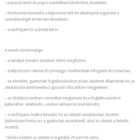
– panaszt tenni és jogos esetekben kártérítést, követelni,
– titoktartást követelni a képzőszervtől és oktatójától egyaránt a
személyiséget érintő kérdésekben,
– a tanfolyamról számlát kérni.
A tanuló kötelessége:
– a tandíjat minden esetben előre megfizetni,
– a képzőszerv iskolai és pénzügyi rendtartását elfogadni és betartani,
– az elméleti, gyakorlati foglalkozásokon józan, kipihent állapotban és az
oktatási körülményekhez igazodó öltözetben megjelenni,
– az általános emberi normákat megtartani és a foglalkozásokon
kulturáltan, viselkedni, azokon aktívan közreműködni,
– a tanfolyami órákra készülni és az oktatói utasításokat, követni
(különösen fontos ez a gyakorlati vezetésnél, ahol az oktató a felelős
vezető),
– késés esetén az oktatóra legalább 20 percet várni,