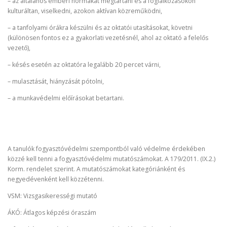
– az általános emberi normákat megtartani és a foglalkozásokon
kulturáltan, viselkedni, azokon aktívan közreműködni,
– a tanfolyami órákra készülni és az oktatói utasításokat, követni
(különösen fontos ez a gyakorlati vezetésnél, ahol az oktató a felelős
vezető),
– késés esetén az oktatóra legalább 20 percet várni,
– mulasztását, hiányzását pótolni,
– a munkavédelmi előírásokat betartani.
A tanulók fogyasztóvédelmi szempontból való védelme érdekében
közzé kell tenni a fogyasztóvédelmi mutatószámokat. A 179/2011. (IX.2.)
Korm. rendelet szerint. A mutatószámokat kategóriánként és
negyedévenként kell közzétenni.
VSM: Vizsgasikerességi mutató
ÁKÓ: Átlagos képzési óraszám