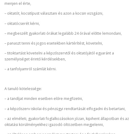
menjen el érte,
– oktatót, kocsitípust választani és azon a kocsin vizsgázni,
– oktatócserét kérni,
– megbeszélt gyakorlati órákat legalább 24 órával előtte lemondani,
– panaszt tenni és jogos esetekben kártérítést, követelni,
– titoktartást követelni a képzőszervtől és oktatójától egyaránt a
személyiséget érintő kérdésekben,
– a tanfolyamról számlát kérni.
A tanuló kötelessége:
– a tandíjat minden esetben előre megfizetni,
– a képzőszerv iskolai és pénzügyi rendtartását elfogadni és betartani,
– az elméleti, gyakorlati foglalkozásokon józan, kipihent állapotban és az
oktatási körülményekhez igazodó öltözetben megjelenni,