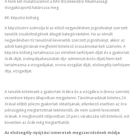
A fenti két mutatószámot a KAV (Közlekedési Alkalmassági
Vizsgaközpont) határozza meg.
KK: Képzési költség
A képzőszerv számolja ki az előző negyedévben jogosítványt szerzett
tanulók összköltségének átlagát kategóriánként. Ha az elmúlt
negyedévben tíz tanulónál kevesebb szerzett jogosítványt, akkor az
adott kategóriának megfelelő kötelező óraszámokat kell számolni. A
képzési költség tartalmazza (az elméleti tanfolyam díját és a gyakorlati
órák díját, (rutinpályahasználati díj+ adminisztrációs díjat) Nem kell
tartalmaznia a vizsgadíjakat, orvosi vizsgálat díját, elsősegély tanfolyam
díja, vizsgadíjat.
A tanulók kötelesek a gyakorlati órákra és a vizsgákra is (kresz szerinti)
vezetésre képes állapotban megjelenni. Távolmaradását köteles 24
órával előbb jelezni gyakorlati oktatójának, ellenkező esetben az óra
pénzügyileg megtartottnak tekintendő, de nem számít levezetett
órának. A megbeszélt időpontban 20 perc várakozási idő kötelező, ezt
követően az órák még megtarthatók.
Az elsősegély-nyújtási ismeretek megszerzésének módja