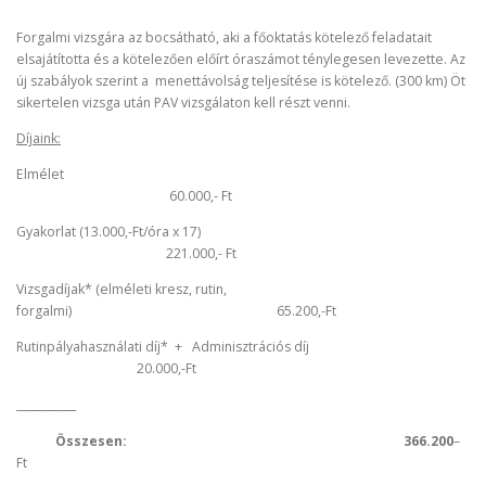
Forgalmi vizsgára az bocsátható, aki a főoktatás kötelező feladatait
elsajátította és a kötelezően előírt óraszámot ténylegesen levezette. Az
új szabályok szerint a menettávolság teljesítése is kötelező. (300 km) Öt
sikertelen vizsga után PAV vizsgálaton kell részt venni.
Díjaink:
Elmélet
60.000,- Ft
Gyakorlat (13.000,-Ft/óra x 17)
221.000,- Ft
Vizsgadíjak* (elméleti kresz, rutin,
forgalmi) 65.200,-Ft
Rutinpályahasználati díj* + Adminisztrációs díj
20.000,-Ft
___________
Összesen: 366.200
–
Ft