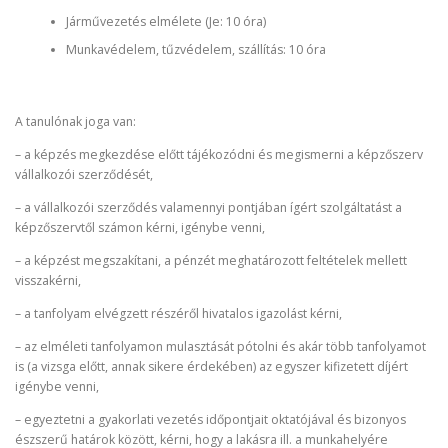
Járművezetés elmélete (Je: 10 óra)
Munkavédelem, tűzvédelem, szállítás: 10 óra
A tanulónak joga van:
– a képzés megkezdése előtt tájékozódni és megismerni a képzőszerv
vállalkozói szerződését,
– a vállalkozói szerződés valamennyi pontjában ígért szolgáltatást a
képzőszervtől számon kérni, igénybe venni,
– a képzést megszakítani, a pénzét meghatározott feltételek mellett
visszakérni,
– a tanfolyam elvégzett részéről hivatalos igazolást kérni,
– az elméleti tanfolyamon mulasztását pótolni és akár több tanfolyamot
is (a vizsga előtt, annak sikere érdekében) az egyszer kifizetett díjért
igénybe venni,
– egyeztetni a gyakorlati vezetés időpontjait oktatójával és bizonyos
észszerű határok között, kérni, hogy a lakásra ill. a munkahelyére