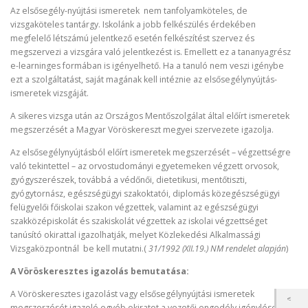
Az elsősegély-nyújtási ismeretek nem tanfolyamköteles, de
vizsgaköteles tantárgy. Iskolánk a jobb felkészülés érdekében
megfelelő létszámú jelentkező esetén felkészítést szervez és
megszervezi a vizsgára való jelentkezést is. Emellett ez a tananyagrész
e-learninges formában is igényelhető. Ha a tanuló nem veszi igénybe
ezt a szolgáltatást, saját magának kell intéznie az elsősegélynyújtás-
ismeretek vizsgáját.
A sikeres vizsga után az Országos Mentőszolgálat által előírt ismeretek
megszerzését a Magyar Vöröskereszt megyei szervezete igazolja.
Az elsősegélynyújtásból előírt ismeretek megszerzését – végzettségre
való tekintettel – az orvostudományi egyetemeken végzett orvosok,
gyógyszerészek, továbbá a védőnői, dietetikusi, mentőtiszti,
gyógytornász, egészségügyi szakoktatói, diplomás közegészségügyi
felügyelői főiskolai szakon végzettek, valamint az egészségügyi
szakközépiskolát és szakiskolát végzettek az iskolai végzettséget
tanúsító okirattal igazolhatják, melyet Közlekedési Alkalmassági
Vizsgaközpontnál be kell mutatni.(
31/1992 (XII.19.) NM rendelet alapján
)
A Vöröskeresztes igazolás bemutatása:
A Vöröskeresztes igazolást vagy elsősegélynyújtási ismeretek
megszerzését igazoló egyéb okiratot a vezetői engedély igénylésekor