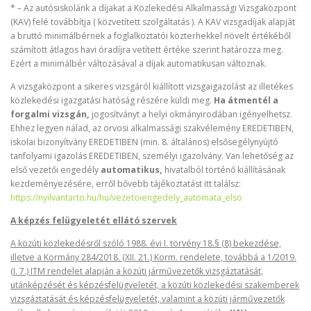
* – Az autósiskolánk a díjakat a Közlekedési Alkalmassági Vizsgaközpont
(KAV) felé továbbítja ( közvetített szolgáltatás ). A KAV vizsgadíjak alapját
a bruttó minimálbérnek a foglalkoztatói közterhekkel növelt értékéből
számított átlagos havi óradíjra vetített értéke szerint határozza meg.
Ezért a minimálbér változásával a díjak automatikusan változnak.
A vizsgaközpont a sikeres vizsgáról kiállított vizsgaigazolást az illetékes
közlekedési igazgatási hatóság részére küldi meg.
Ha átmentél a
forgalmi vizsgán,
jogosítványt a helyi okmányirodában igényelhetsz.
Ehhez legyen nálad, az orvosi alkalmassági szakvélemény EREDETIBEN,
iskolai bizonyítvány EREDETIBEN (min. 8. általános) elsősegélynyújtó
tanfolyami igazolás EREDETIBEN, személyi igazolvány. Van lehetőség az
első vezetői engedély
automatikus,
hivatalból történő kiállításának
kezdeményezésére, erről bővebb tájékoztatást itt találsz:
https://nyilvantarto.hu/hu/vezetoiengedely_automata_elso
A képzés felügyeletét ellátó szervek
A közúti közlekedésről szóló 1988. évi I. törvény 18.§ (8) bekezdése,
illetve a Kormány 284/2018. (XII. 21.) Korm. rendelete, továbbá a 1/2019.
(I. 7.) ITM rendelet alapján a közúti járművezetők vizsgáztatását,
utánképzését és képzésfelügyeletét, a közúti közlekedési szakemberek
vizsgáztatását és képzésfelügyeletét, valamint a közúti járművezetők