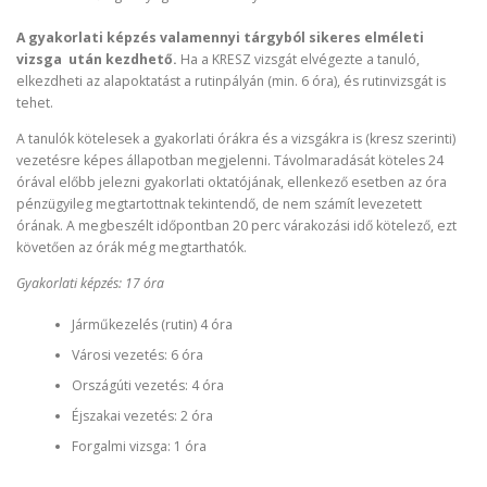
A gyakorlati képzés valamennyi tárgyból sikeres elméleti
vizsga után kezdhető.
Ha a KRESZ vizsgát elvégezte a tanuló,
elkezdheti az alapoktatást a rutinpályán (min. 6 óra), és rutinvizsgát is
tehet.
A tanulók kötelesek a gyakorlati órákra és a vizsgákra is (kresz szerinti)
vezetésre képes állapotban megjelenni. Távolmaradását köteles 24
órával előbb jelezni gyakorlati oktatójának, ellenkező esetben az óra
pénzügyileg megtartottnak tekintendő, de nem számít levezetett
órának. A megbeszélt időpontban 20 perc várakozási idő kötelező, ezt
követően az órák még megtarthatók.
Gyakorlati képzés: 17 óra
Járműkezelés (rutin) 4 óra
Városi vezetés: 6 óra
Országúti vezetés: 4 óra
Éjszakai vezetés: 2 óra
Forgalmi vizsga: 1 óra