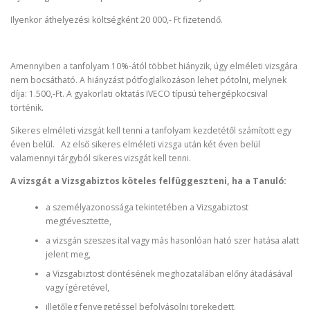
Ilyenkor áthelyezési költségként 20 000,- Ft fizetendő.
Amennyiben a tanfolyam 10%-ától többet hiányzik, úgy elméleti vizsgára
nem bocsátható. A hiányzást pótfoglalkozáson lehet pótolni, melynek
díja: 1.500,-Ft. A gyakorlati oktatás IVECO típusú tehergépkocsival
történik.
Sikeres elméleti vizsgát kell tenni a tanfolyam kezdetétől számított egy
éven belül. Az első sikeres elméleti vizsga után két éven belül
valamennyi tárgyból sikeres vizsgát kell tenni.
A vizsgát a Vizsgabiztos köteles felfüggeszteni, ha a Tanuló:
a személyazonossága tekintetében a Vizsgabiztost
megtévesztette,
a vizsgán szeszes ital vagy más hasonlóan ható szer hatása alatt
jelent meg,
a Vizsgabiztost döntésének meghozatalában előny átadásával
vagy ígéretével,
illetőleg fenyegetéssel befolyásolni törekedett.