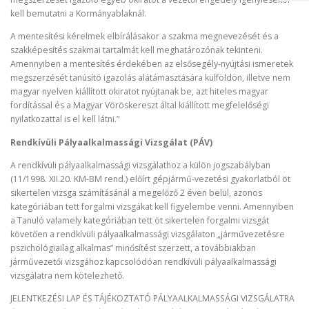
kell bemutatni a Kormányablaknál.
A mentesítési kérelmek elbírálásakor a szakma megnevezését és a
szakképesítés szakmai tartalmát kell meghatározónak tekinteni.
Amennyiben a mentesítés érdekében az elsősegély-nyújtási ismeretek
megszerzését tanúsító igazolás alátámasztására külföldön, illetve nem
magyar nyelven kiállított okiratot nyújtanak be, azt hiteles magyar
fordítással és a Magyar Vöröskereszt által kiállított megfelelőségi
nyilatkozattal is el kell látni.”
Rendkívüli Pályaalkalmassági Vizsgálat (PÁV)
A rendkívüli pályaalkalmassági vizsgálathoz a külön jogszabályban
(11/1998. XII.20. KM-BM rend.) előírt gépjármű-vezetési gyakorlatból öt
sikertelen vizsga számításánál a megelőző 2 éven belül, azonos
kategóriában tett forgalmi vizsgákat kell figyelembe venni. Amennyiben
a Tanuló valamely kategóriában tett öt sikertelen forgalmi vizsgát
követően a rendkívüli pályaalkalmassági vizsgálaton „járművezetésre
pszichológiailag alkalmas” minősítést szerzett, a továbbiakban
járművezetői vizsgához kapcsolódóan rendkívüli pályaalkalmassági
vizsgálatra nem kötelezhető.
JELENTKEZÉSI LAP ÉS TÁJÉKOZTATÓ PÁLYAALKALMASSÁGI VIZSGÁLATRA