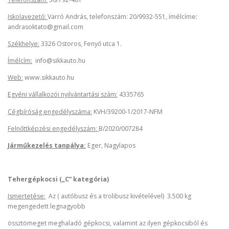
Iskolavezető:
Varró András, telefonszám: 20/9932-551, ímélcíme:
andrasoktato@gmail.com
Székhelye:
3326 Ostoros, Fenyő utca 1.
Ímélcím:
info@sikkauto.hu
Web:
www.sikkauto.hu
Egyéni vállalkozói nyilvántartási szám:
4335765
Cégbíróság engedélyszáma:
KVH/39200-1/2017-NFM
Felnőttképzési engedélyszám:
B/2020/007284
Járműkezelés tanpálya:
Eger, Nagylapos
Tehergépkocsi („C” kategória)
Ismertetése:
Az ( autóbusz és a trolibusz kivételével) 3.500 kg
megengedett legnagyobb
össztömeget meghaladó gépkocsi, valamint az ilyen gépkocsiból és