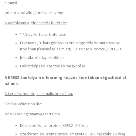
könnyű
pótkocsiból álló járműszerelvény.
A tanfolyamra jelentkezés feltétele:
17,5 év korhatár betöltése.
Érvényes „B” kategóriás vezetői engedély bemutatása az
irodában (fénymásolás miatt) + 2-es csop. orvosi (7.200,-Ft)
Jelentkezési lap kitöltése
Felnőttképzési szerződés megkötése
A KRESZ tanfolyam e-learning képzés keretében végezhető el
nálunk.
A képzés menete, minimális óraszáma:
Elméleti képzés: 60 óra
Az e-learning tananyag tartalma:
Közlekedési ismeretek (KRESZ: 20 óra)
Szerkezeti és üzemeltetési ismeretek (Szü, műszaki: 20 óra)