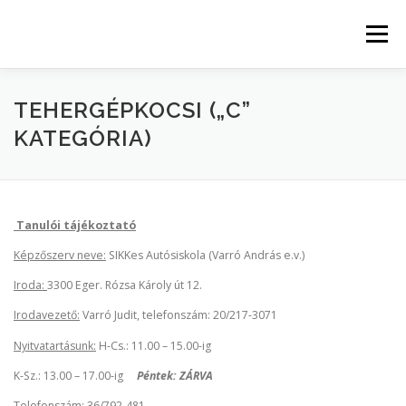
Tovább
a
Menü
tartalomhoz
KEZDŐLAP
KATEGÓRIÁK
TEHERGÉPKOCSI („C”
KATEGÓRIA)
AKTUÁLIS TANFOLYAMOK
Tanulói tájékoztató
MUNKATÁRSAINK ÉS OKTATÓINK
Képzőszerv neve:
SIKKes Autósiskola (Varró András e.v.)
Iroda:
3300 Eger. Rózsa Károly út 12.
AJÁNDÉKOK TANULÓINKNAK
VIZSGAFELKÉSZÜLÉS
Irodavezető:
Varró Judit, telefonszám: 20/217-3071
Nyitvatartásunk:
H-Cs.: 11.00 – 15.00-ig
KAPCSOLAT
FOGYASZTÓVÉDELMI MUTATÓSZÁMOK
K-Sz.: 13.00 – 17.00-ig
Péntek: ZÁRVA
Telefonszám:
36/792-481