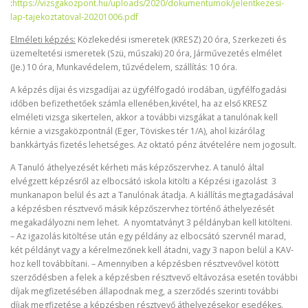
:
https://vizsgakozpont.hu/uploads/2020/dokumentumok/jelentkezesi-
lap-tajekoztatoval-20201006.pdf
Elméleti képzés:
Közlekedési ismeretek (KRESZ) 20 óra, Szerkezeti és
üzemeltetési ismeretek (Szü, műszaki) 20 óra, Járművezetés elmélet
(Je.) 10 óra, Munkavédelem, tűzvédelem, szállítás: 10 óra.
A képzés díjai és vizsgadíjai az ügyfélfogadó irodában, ügyfélfogadási
időben befizethetőek számla ellenében,kivétel, ha az első KRESZ
elméleti vizsga sikertelen, akkor a további vizsgákat a tanulónak kell
kérnie a vizsgaközpontnál (Eger, Töviskes tér 1/A), ahol kizárólag
bankkártyás fizetés lehetséges. Az oktató pénz átvételére nem jogosult.
A Tanuló áthelyezését kérheti más képzőszervhez. A tanuló által
elvégzett képzésről az elbocsátó iskola kitölti a Képzési igazolást 3
munkanapon belül és azt a Tanulónak átadja. A kiállítás megtagadásával
a képzésben résztvevő másik képzőszervhez történő áthelyezését
megakadályozni nem lehet. A nyomtatványt 3 példányban kell kitölteni.
– Az igazolás kitöltése után egy példány az elbocsátó szervnél marad,
két példányt vagy a kérelmezőnek kell átadni, vagy 3 napon belül a KAV-
hoz kell továbbítani. – Amennyiben a képzésben résztvevővel kötött
szerződésben a felek a képzésben résztvevő eltávozása esetén további
díjak megfizetésében állapodnak meg, a szerződés szerinti további
díjak megfizetése a képzésben résztvevő áthelyezésekor esedékes.