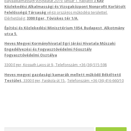
pályaalkalmassági vizsgálatát 2019. január 1. napjától a
KAV
Közlekedési Alkalmassági és Vizsgaközpont Nonprofit Korlátolt
Felelősségű Társaság
végzi országos működési területtel.
Elérhetőség:
3300 Eger, Töviskes tér 1/A.
Építési és Közlekedési Minisztérium 1054. Budapest, Alkotmány
utca 5.
Heves Megyei Kormányhivatal Egri Járási Hivatala Műszaki
Engedélyezési és Fogyasztóvédelmi Főosztály
Fogyasztóvédelmi Osztálya
3300 Eger, Kossuth Lajos út 9., Telefonszám: +36 (36) 515-598
Heves megyei gazdasági kamarák mellett működő Békéltető
Testület,
3300 Eger, Faiskola út 15.,
Telefonszám: +36 (36) 416-660/10
Keresés: